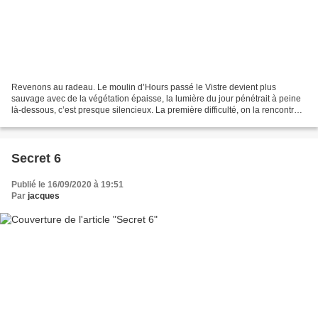
Revenons au radeau. Le moulin d’Hours passé le Vistre devient plus
sauvage avec de la végétation épaisse, la lumière du jour pénétrait à peine
là-dessous, c’est presque silencieux. La première difficulté, on la rencontre
sous le pont de la bastide. Une...
Secret 6
Publié le 16/09/2020 à 19:51
Par
jacques