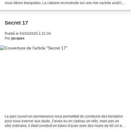
nous étions tranquilles. La cabane reconstruite sur une rive cachée avait tout
le confort, et de la lumière...
Secret 17
Publié le 04/10/2020 à 21:34
Par
jacques
Le parc ouvert en permanence nous permettait de construire des tremplins
pour nous exercer aux sauts. J’avais eu en cadeau un vélo, mais pas un
vélo ordinaire, il était construit en tubes d’acier avec des roues de 40 cm de
diamètre, de très grosse section....