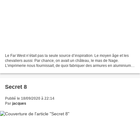
Le Far West n’était pas la seule source d’inspiration. Le moyen âge et les
chevaliers aussi. Par chance, on avait un château, le mas de Nage.
L’imprimerie nous fournissait, de quoi fabriquer des armures en aluminium et
des arcs avec flèches à clous. On...
Secret 8
Publié le 18/09/2020 à 22:14
Par
jacques