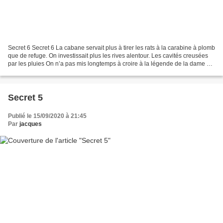
Secret 6 Secret 6 La cabane servait plus à tirer les rats à la carabine à plomb
que de refuge. On investissait plus les rives alentour. Les cavités creusées
par les pluies On n’a pas mis longtemps à croire à la légende de la dame du
Vistre. Malgré mes...
Secret 5
Publié le 15/09/2020 à 21:45
Par
jacques