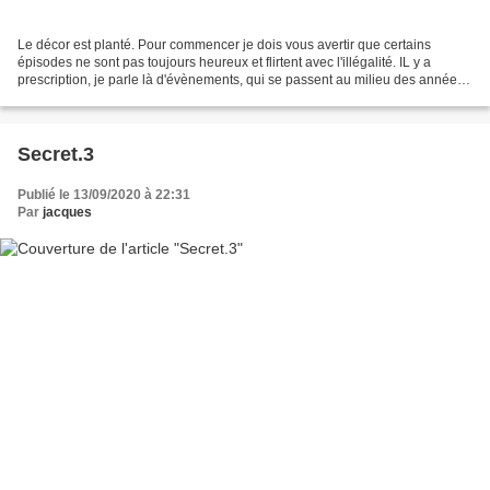
Le décor est planté. Pour commencer je dois vous avertir que certains
épisodes ne sont pas toujours heureux et flirtent avec l'illégalité. IL y a
prescription, je parle là d'évènements, qui se passent au milieu des années
60. C'est pour cela que je ne...
Secret.3
Publié le 13/09/2020 à 22:31
Par
jacques