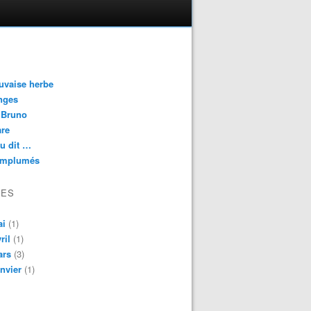
uvaise herbe
nges
 Bruno
are
eu dit …
emplumés
VES
ai
(1)
ril
(1)
ars
(3)
nvier
(1)