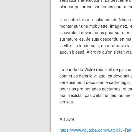
sensations et émotions. La descente
planeur qui prend son temps pour atter
Une autre fois à l’esplanade de Nîmes o
monter sur une mobylette. Imaginez, le
s’ouvraient devant nous pour se referm
surnaturelles. Je suis descendu en ma
la ville. Le lendemain, on a retrouvé la
aucun blessé. À croire qu’on s’était vr
La bande du Vistre réduisait de plus en
conneries dans le village, ça devenai
sérieusement dépasser le cadre légal, 
pour nos promenades nocturnes, et tou
mal n’existait pas c’était un jeu, au 
cerises.
À suivre
https://www.youtube.com/watch?v=R