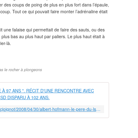
r des coups de poing de plus en plus fort dans l’épaule,
coup. Tout ce qui pouvait faire monter l’adrénaline était
ait une falaise qui permettait de faire des sauts, ou des
plus bas au plus haut par paliers. Le plus haut était à
er-là.
ias le rocher à plongeons
" J'AI PRI
https://www.lemonde.fr/blog/fredericjoignot/2008/04/30/albert-hofmann-le-pere-du-lsd-disparait-a-102-ans-apres-avoir-ete-fete-au-world-psychedelic-forum-bale/