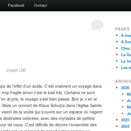
Facebook
Contact
…
PAGES
A ma
A So
Chez
La G
Le li
Les 
Crystal LSD
ARCHI
mps de l’effet d’un acide. C’est vraiment un voyage dans
2026
trop fragile sinon c’est le bad trip. Certains ne sont
M
en ai pris, le voyage s’est bien passé. Bon je n’en ai
Av
. Mais un concert de Klaus Schulze dans l’église Sainte
M
 vision de la voûte qui s’ouvre sur un espace où nagent
Ja
s abstraites colorées, avec des myriades de petites
2025
tour de nous. C’est difficile de décrire l’ensemble des
2024