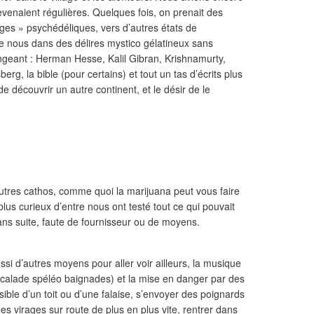
evenaient régulières. Quelques fois, on prenait des
ges » psychédéliques, vers d’autres états de
re nous dans des délires mystico gélatineux sans
angeant : Herman Hesse, Kalil Gibran, Krishnamurty,
rg, la bible (pour certains) et tout un tas d’écrits plus
de découvrir un autre continent, et le désir de le
d’autres cathos, comme quoi la marijuana peut vous faire
lus curieux d’entre nous ont testé tout ce qui pouvait
 sans suite, faute de fournisseur ou de moyens.
ussi d’autres moyens pour aller voir ailleurs, la musique
 (escalade spéléo baignades) et la mise en danger par des
sible d’un toit ou d’une falaise, s’envoyer des poignards
es virages sur route de plus en plus vite, rentrer dans