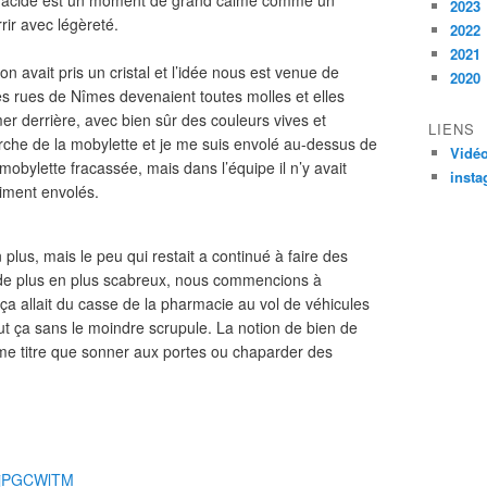
 d’acide est un moment de grand calme comme un
2023
rir avec légèreté.
2022
2021
n avait pris un cristal et l’idée nous est venue de
2020
s rues de Nîmes devenaient toutes molles et elles
er derrière, avec bien sûr des couleurs vives et
LIENS
rche de la mobylette et je me suis envolé au-dessus de
Vidé
 mobylette fracassée, mais dans l’équipe il n’y avait
inst
aiment envolés.
 plus, mais le peu qui restait a continué à faire des
t de plus en plus scabreux, nous commencions à
ça allait du casse de la pharmacie au vol de véhicules
t ça sans le moindre scrupule. La notion de bien de
même titre que sonner aux portes ou chaparder des
8tjPGCWlTM