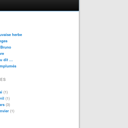
uvaise herbe
nges
 Bruno
are
eu dit …
emplumés
VES
ai
(1)
ril
(1)
ars
(3)
nvier
(1)