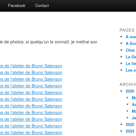
Facebook
Contact
PAGES
A ma
ie de photos, si quelqu’un le connaît, je mettrai son
A So
Chez
La G
Le li
Les 
ARCHI
2026
M
Av
M
Ja
2025
2024