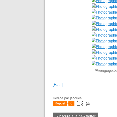
Photographies
[Haut]
Rédigé par
jacques
Repost
0
S'inscrire à la newsletter