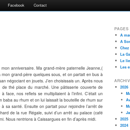
Facebook
Contact
PAGES
A ma
A So
Chez
La G
Le li
Les 
s mon anniversaire. Ma grand-mère paternelle Jeanne,(
 à mon grand-père quelques sous, et on partait en bus à
an négociant en jouets. J’en choisissais un. Après nous
ARCHI
lon de thé place du marché. Une pâtisserie couverte de
2026
à face, nos reflets se multipliaient à l’infini. C’était un
M
aba au rhum et on lui laissait la bouteille de rhum sur
Av
p à sa santé. Ensuite on partait pour rejoindre l’arrêt de
M
ard de la rue Régale, suivi d’un arrêt au palace (café
Ja
mi. Nous rentrions à Caissargues en fin d’après midi.
2025
2024