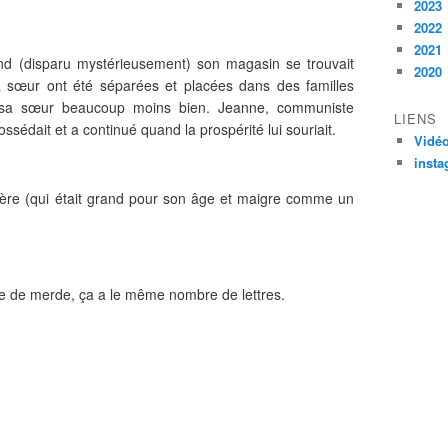
2023
2022
2021
and (disparu mystérieusem
ent) son magasin se trouvait
2020
a sœur ont été séparées et placées dans des familles
, sa sœur beaucoup moins bien. Jeanne, communiste
LIENS
ssédait et a continué quand la prospérité lui souriait.
Vidé
inst
frère (qui était grand pour son âge et maigre comme un
lace de merde, ça a le même nombre de lettres.