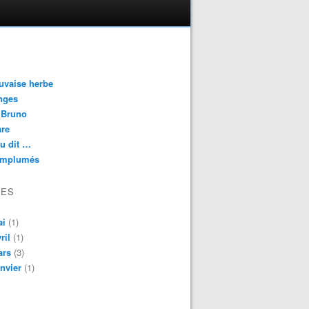
uvaise herbe
nges
 Bruno
are
eu dit …
emplumés
VES
ai
(1)
ril
(1)
ars
(3)
nvier
(1)